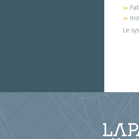
Fab
Ins
Le sy