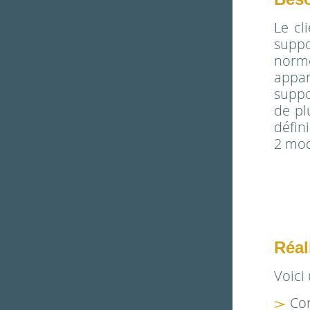
Le cl
supp
norme
appar
suppo
de pl
défin
2 mod
Réal
Voici
Co