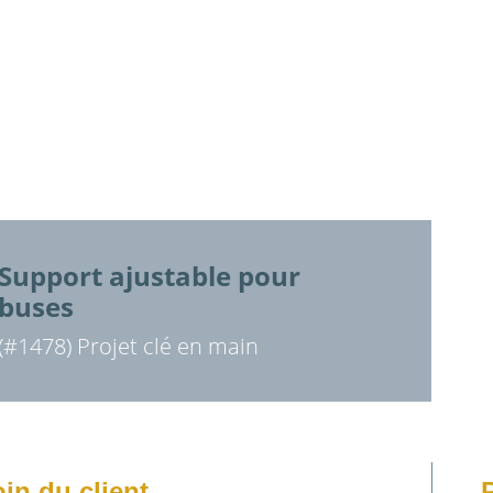
Support ajustable pour
buses
(#1478) Projet clé en main
in du client