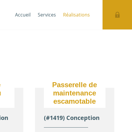
Accueil
Services
Réalisations
e
Passerelle de
u
maintenance
escamotable
ion
(#1419) Conception