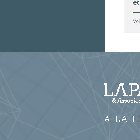
et
Voi