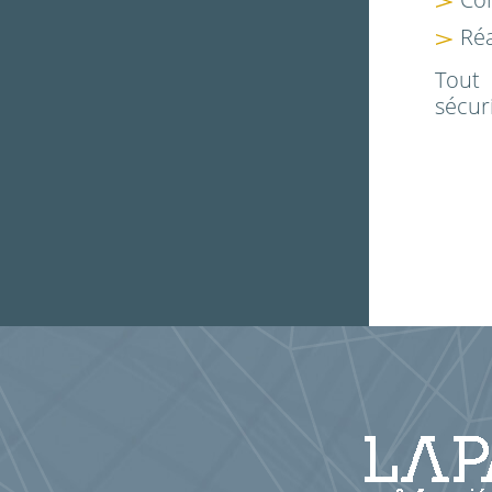
Réa
Tout
sécuri