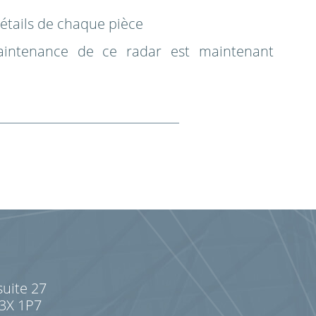
détails de chaque pièce
aintenance de ce radar est maintenant
suite 27
J3X 1P7