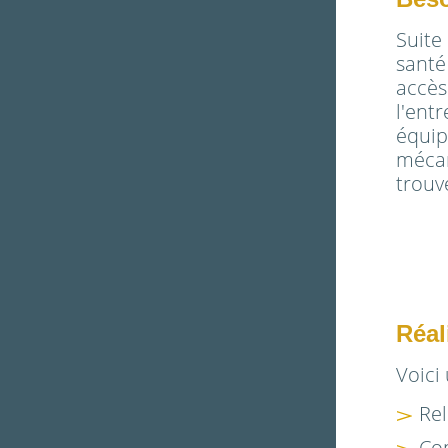
Suit
santé
accè
l'en
équi
méca
trouv
Réal
Voici
Rel
Con