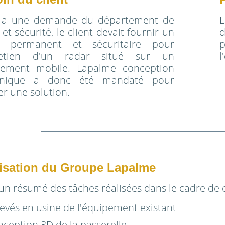
e a une demande du département de
L
 et sécurité, le client devait fournir un
d
s permanent et sécuritaire pour
tretien d'un radar situé sur un
l
pement mobile. Lapalme conception
nique a donc été mandaté pour
er une solution.
isation du Groupe Lapalme
 un résumé des tâches réalisées dans le cadre de c
evés en usine de l'équipement existant
ception 3D de la passerelle