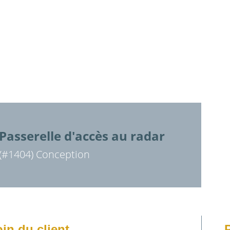
Passerelle d'accès au radar
(#1404) Conception
in du client